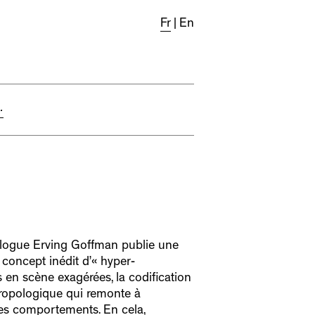
Fr
|
En
.
iologue Erving Goffman publie une
 concept inédit d’« hyper-
es en scène exagérées, la codification
hropologique qui remonte à
es comportements. En cela,